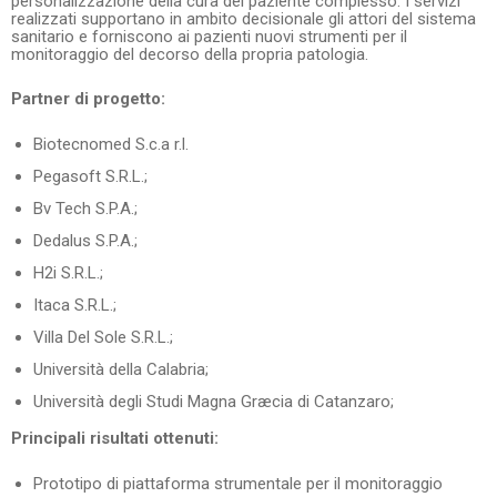
personalizzazione della cura del paziente complesso. I servizi
realizzati supportano in ambito decisionale gli attori del sistema
sanitario e forniscono ai pazienti nuovi strumenti per il
monitoraggio del decorso della propria patologia.
Partner di progetto:
Biotecnomed S.c.a r.l.
Pegasoft S.R.L.;
Bv Tech S.P.A.;
Dedalus S.P.A.;
H2i S.R.L.;
Itaca S.R.L.;
Villa Del Sole S.R.L.;
Università della Calabria;
Università degli Studi Magna Græcia di Catanzaro;
Principali risultati ottenuti:
Prototipo di piattaforma strumentale per il monitoraggio