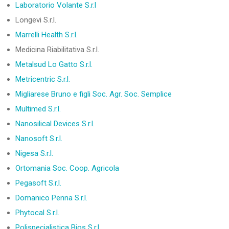
Laboratorio Volante S.r.l
Longevi S.r.l.
Marrelli Health S.r.l.
Medicina Riabilitativa S.r.l.
Metalsud Lo Gatto S.r.l.
Metricentric S.r.l.
Migliarese Bruno e figli Soc. Agr. Soc. Semplice
Multimed S.r.l.
Nanosilical Devices S.r.l.
Nanosoft S.r.l.
Nigesa S.r.l.
Ortomania Soc. Coop. Agricola
Pegasoft S.r.l.
Domanico Penna S.r.l.
Phytocal S.r.l.
Polispecialistica Bios S.r.l.