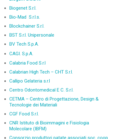
Biogenet S.r.l.
Bio-Mad S.r.l.s.
Blockchainer S.r.l.
BST S.r.l. Unipersonale
BV Tech S.p.A.
CA
GI. S.p.A.
Calabria Food S.r.l
Calabrian High Tech – CHT S.r.l.
Callipo Gelateria s.r.l
Centro Odontomedical E C. S.r.l.
CETMA – Centro di Progettazione, Design &
Tecnologie dei Materiali
CGF Food S.r.l.
CNR Istituto di Bioimmagini e Fisiologia
Molecolare (IBFM)
Consorzio produttori patate associati soc. coop.