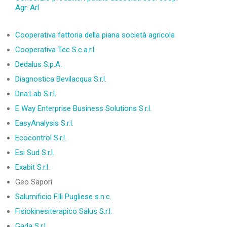
Agr. Arl
Cooperativa fattoria della piana società agricola
Cooperativa Tec S.c.a.r.l.
Dedalus S.p.A.
Diagnostica Bevilacqua S.r.l.
Dna:Lab S.r.l.
E Way Enterprise Business Solutions S.r.l.
EasyAnalysis S.r.l.
Ecocontrol S.r.l.
Esi Sud S.r.l.
Exabit S.r.l.
Geo Sapori
Salumificio F.lli Pugliese s.n.c.
Fisiokinesiterapico Salus S.r.l.
Gada S.r.l.