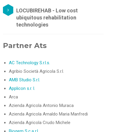
LOCUBIREHAB - Low cost
ubiquitous rehabilitation
technologies
Partner Ats
AC Technology S.r.l.s.
Agribio Società Agricola S.r.l.
AMB Studio S.r.l.
Applicon s.r. l.
Arca
Azienda Agricola Antonio Muraca
Azienda Agricola Arnaldo Maria Manfredi
Azienda Agricola Crudo Michele
Biogem S.c.a r.l.