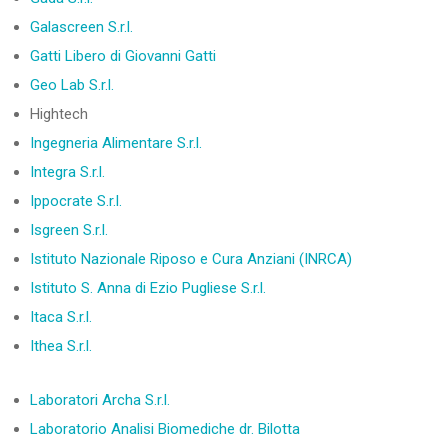
Galascreen S.r.l.
Gatti Libero di Giovanni Gatti
Geo Lab S.r.l.
Hightech
Ingegneria Alimentare S.r.l.
Integra S.r.l.
Ippocrate S.r.l.
Isgreen S.r.l.
Istituto Nazionale Riposo e Cura Anziani (INRCA)
Istituto S. Anna di Ezio Pugliese S.r.l.
Itaca S.r.l.
Ithea S.r.l.
Laboratori Archa
S.r.l.
Laboratorio Analisi Biomediche dr. Bilotta