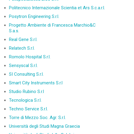
Politecnico Internazionale Scientia et Ars S.c.a.r.l.
Posytron Engineering S.r.l.
Progetto Ambiente di Francesca Marchio&C
S.a.s.
Real Gene S.r.l.
Relatech S.r.l.
Romolo Hospital S.r.l.
Sensyscal S.r.l.
SI Consulting S.r.l.
Smart City Instruments S.r.l
Studio Rubino S.r.l
Tecnologica S.r.l.
Techno Service S.r.l.
Torre di Mezzo Soc. Agr. S.r.l.
Università degli Studi Magna Graecia