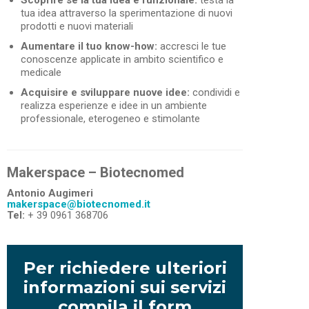
Scoprire se la tua idea è funzionale
:
testa la
tua idea attraverso la sperimentazione di nuovi
prodotti e nuovi materiali
Aumentare il tuo know-how:
accresci le tue
conoscenze applicate in ambito scientifico e
medicale
Acquisire e sviluppare nuove idee
:
condividi e
realizza esperienze e idee in un ambiente
professionale, eterogeneo e stimolante
Makerspace – Biotecnomed
Antonio Augimeri
makerspace@biotecnomed.it
Tel:
+ 39
0961 368706
Per richiedere ulteriori
informazioni sui servizi
compila il form