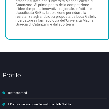
grande risultato per l’Università Magna Graecia di
Catanzaro. Al primo posto della competizione
d’idee d’impresa innovative regionale, infatti, si è
classificata BixBis, la soluzione per ridurre la
resistenza agli antibiotici proposta da Luca Gallelli,
ricercatore in farmacologia dell’Università Magna
Graecia di Catanzaro e dal suo team
Profilo
Biotecnomed
Il Polo di Innovazione Tecnologie della Salute