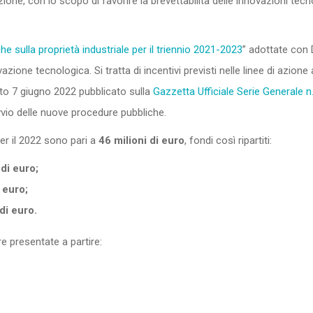
ione, con lo scopo di favorire la brevettabilità delle innovazioni tec
he sulla proprietà industriale per il triennio 2021-2023
” adottate con 
vazione tecnologica. Si tratta di incentivi previsti nelle linee di azion
to 7 giugno 2022 pubblicato sulla
Gazzetta Ufficiale Serie Generale 
avvio delle nuove procedure pubbliche.
r il 2022 sono pari a
46 milioni di euro
, fondi così ripartiti:
di euro;
 euro;
di euro.
 presentate a partire: