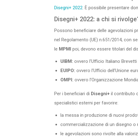
Disegni+ 2022
. È possibile presentare do
Disegni+ 2022: a chi si rivolge
Possono beneficiare delle agevolazioni p
nel Regolamento (UE) n.651/2014, con sede 
le
MPMI
poi, devono essere titolari del d
UIBM:
ovvero l’Ufficio Italiano Brevetti
EUIPO:
ovvero l’Ufficio dell’Unione euro
OMPI:
ovvero l’Organizzazione Mondiale
Per i beneficiari di
Disegni+
il contributo
specialistici esterni per favorire:
la messa in produzione di nuovi prodot
commercializzazione di un disegno o m
le agevolazioni sono rivolte alla valor