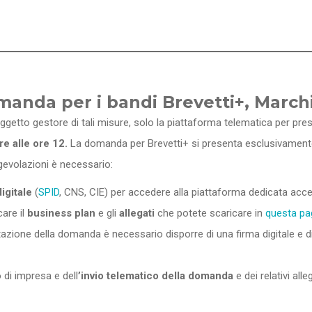
nda per i bandi Brevetti+, Marchi
oggetto gestore di tali misure, solo la piattaforma telematica per pre
re alle ore 12.
La domanda per Brevetti+ si presenta esclusivamente
agevolazioni è necessario:
igitale
(
SPID
, CNS, CIE) per accedere alla piattaforma dedicata acce
care il
business plan
e gli
allegati
che potete scaricare in
questa pa
azione della domanda è necessario disporre di una firma digitale e di
 di impresa e dell
’invio telematico della domanda
e dei relativi all