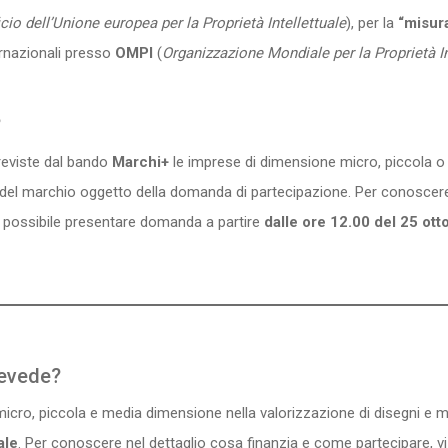
icio dell’Unione europea per la Proprietà Intellettuale
), per la
“misur
ternazionali presso
OMPI
(
Organizzazione Mondiale per la Proprietà In
?
reviste dal bando
Marchi+
le imprese di dimensione micro, piccola o 
del marchio oggetto della domanda di partecipazione. Per conoscere ne
È possibile presentare domanda a partire
dalle ore 12.00 del 25 ott
revede?
micro, piccola e media dimensione nella valorizzazione di disegni e 
ale
. Per conoscere nel dettaglio cosa finanzia e come partecipare, vi