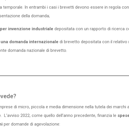
estra temporale. In entrambi i casi i brevetti devono essere in regola 
esentazione della domanda;
per invenzione industriale
depositata con un rapporto di ricerca co
i una domanda internazionale
di brevetto depositata con il relativo
dente domanda nazionale di brevetto.
evede?
mprese di micro, piccola e media dimensione nella tutela dei marchi
e. L’avviso 2022, come quello dell’anno precedente, finanzia le
spese 
hi
per domande di agevolazione: