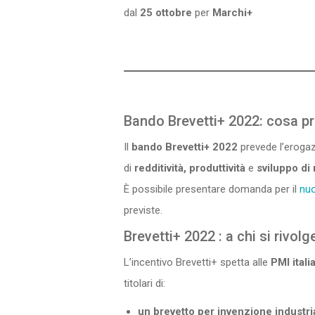
dal
25 ottobre
per
Marchi+
Bando Brevetti+ 2022: cosa p
Il
bando Brevetti+
2022
prevede l’erogaz
di
redditività, produttività
e
sviluppo di
È possibile presentare domanda per il
nuo
previste.
Brevetti+ 2022 : a chi si rivolg
L’incentivo Brevetti+ spetta alle
PMI itali
titolari di:
un brevetto per invenzione industri