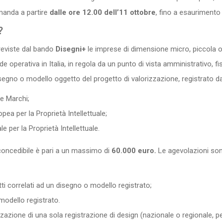
manda a partire
dalle ore 12.00 dell’11 ottobre
, fino a esaurimento 
?
reviste dal bando
Disegni+
le imprese di dimensione micro, piccola o
operativa in Italia, in regola da un punto di vista amministrativo, fis
isegno o modello oggetto del progetto di valorizzazione, registrato d
 e Marchi;
pea per la Proprietà Intellettuale;
 per la Proprietà Intellettuale.
 concedibile è pari a un massimo di
60.000 euro.
Le agevolazioni sono
ti correlati ad un disegno o modello registrato;
odello registrato.
izzazione di una sola registrazione di design (nazionale o regionale, 