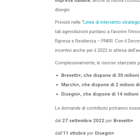
imprese italiane
, anche di nuova costituz
disegni.
Previsti nelle “
Linee di intervento strategic
tali agevolazioni puntano a favorire l’inno
Ripresa e Resilienza – PNRR. Con il Decre
incentivi anche per il 2022 in attesa dell’
Complessivamente, le risorse stanziate pe
Brevetti+, che dispone di 30 milioni 
Marchi+, che dispone di 2 milioni di
Disegni+, che dispone di 14 milioni 
Le domande di contributo potranno essere
dal
27 settembre 2022
per
Brevetti+
dall’
11 ottobre
per
Disegni+