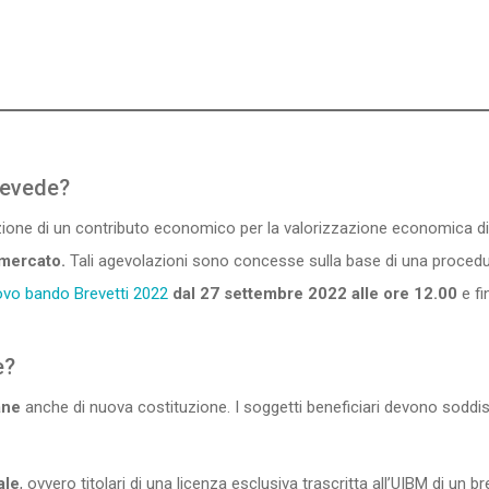
revede?
ione di un contributo economico per la valorizzazione economica di t
 mercato.
Tali agevolazioni sono concesse sulla base di una procedu
vo bando Brevetti 2022
dal 27 settembre 2022 alle ore 12.00
e fi
e?
ane
anche di nuova costituzione. I soggetti beneficiari devono soddisf
ale
, ovvero titolari di una licenza esclusiva trascritta all’UIBM di un 