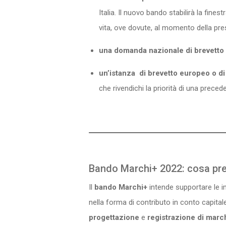
Italia. Il nuovo bando stabilirà la fin
vita, ove dovute, al momento della pr
una domanda nazionale di brevetto 
un’istanza di brevetto europeo o d
che rivendichi la priorità di una prece
Bando Marchi+ 2022: cosa pr
Il
bando Marchi+
intende supportare le i
nella forma di contributo in conto capital
progettazione
e
registrazione di marc