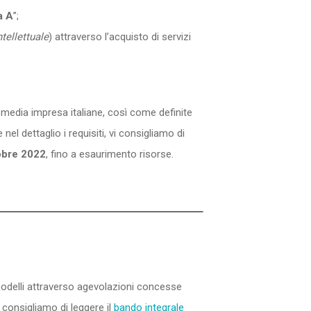
a
A
”;
tellettuale
) attraverso l’acquisto di servizi
media impresa italiane, così come definite
l dettaglio i requisiti, vi consigliamo di
obre
2022
, fino a esaurimento risorse.
modelli attraverso agevolazioni concesse
 consigliamo di leggere il
bando integrale