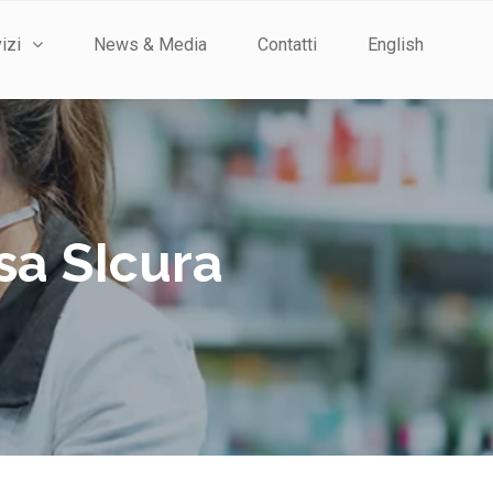
izi
News & Media
Contatti
English
sa SIcura