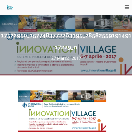
17522950_1577483772263395_28582559191491
17229_n
27 Marzo, 2017