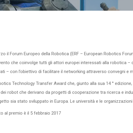
arzo il Forum Europeo della Robotica (ERF – European Robotics For
nto che coinvolge tutti gli attori europei interessati alla robotica – d
ati – con l’obiettivo di facilitare il networking attraverso convegni 
otics Technology Transfer Award che, giunto alla sua 14 ° edizione, pr
ei robot che derivano da progetti di cooperazione tra ricerca e indus
ogetto sia stato sviluppato in Europa. Le università e le organizzazion
to al premio è il 5 febbraio 2017