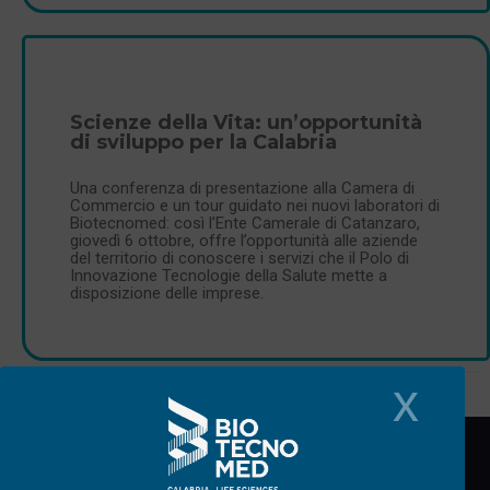
Scienze della Vita: un’opportunità
di sviluppo per la Calabria
Una conferenza di presentazione alla Camera di
Commercio e un tour guidato nei nuovi laboratori di
Biotecnomed: così l’Ente Camerale di Catanzaro,
giovedì 6 ottobre, offre l’opportunità alle aziende
del territorio di conoscere i servizi che il Polo di
Innovazione Tecnologie della Salute mette a
disposizione delle imprese.