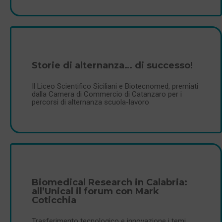
Storie di alternanza… di successo!
Il Liceo Scientifico Siciliani e Biotecnomed, premiati
dalla Camera di Commercio di Catanzaro per i
percorsi di alternanza scuola-lavoro
Biomedical Research in Calabria:
all’Unical il forum con Mark
Coticchia
Trasferimento tecnologico e innovazione i temi