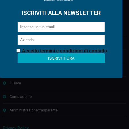
Profilo
Biotecnomed
Il Polo di Innovazione Tecnologie della Salute
Il Distretto Salute dell’Uomo e Biotecnologie
Progetti di Ricerca e Sviluppo
Il Team
Come aderire
Amministrazione trasparente
Privacy Policy