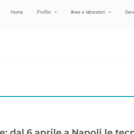
Home
Profilo
Aree e laboratori
Serv
: dal 6 aprile a Napoli le tec