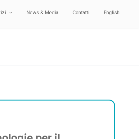
izi
News & Media
Contatti
English
nologie per il