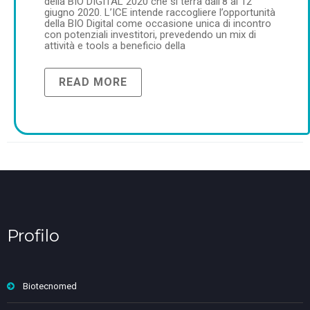
della BIO DIGITAL 2020 che si terrà dall’8 al 12
giugno 2020. L’ICE intende raccogliere l’opportunità
della BIO Digital come occasione unica di incontro
con potenziali investitori, prevedendo un mix di
attività e tools a beneficio della
READ MORE
Profilo
Biotecnomed