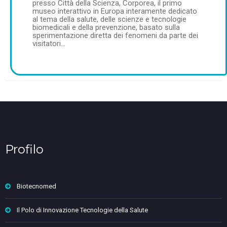
presso Città della Scienza, Corporea, il primo
museo interattivo in Europa interamente dedicato
al tema della salute, delle scienze e tecnologie
biomedicali e della prevenzione, basato sulla
sperimentazione diretta dei fenomeni da parte dei
visitatori…
Profilo
Biotecnomed
Il Polo di Innovazione Tecnologie della Salute