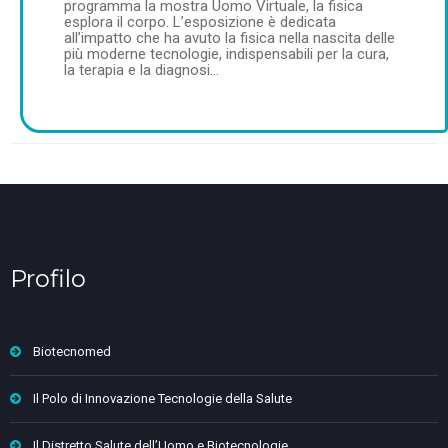
programma la mostra Uomo Virtuale, la fisica
esplora il corpo. L’esposizione è dedicata
all’impatto che ha avuto la fisica nella nascita delle
più moderne tecnologie, indispensabili per la cura,
la terapia e la diagnosi…
Profilo
Biotecnomed
Il Polo di Innovazione Tecnologie della Salute
Il Distretto Salute dell’Uomo e Biotecnologie