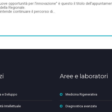
uove opportunità per l’innovazione” è questo il titolo dell’appuntam
della Regionale.
intende continuare il percorso di…
zi
Aree e laboratori
a e Sviluppo
Medicina Rigenerativa
tà Intellettuale
Diagnostica avanzata