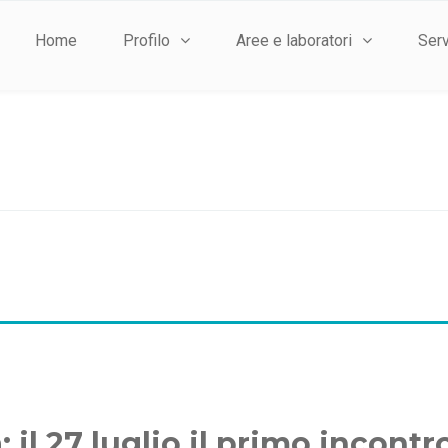
Home
Profilo
Aree e laboratori
Serv
: il 27 luglio il primo incont