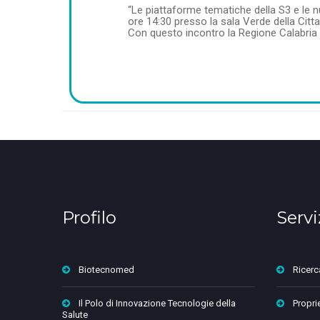
“Le piattaforme tematiche della S3 e le n
ore 14:30 presso la sala Verde della Citta
Con questo incontro la Regione Calabria 
Profilo
Servi
Biotecnomed
Ricerc
Il Polo di Innovazione Tecnologie della
Proprie
Salute