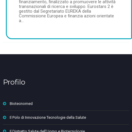
finanziamento, finalizzato a promuovere le attività
transnazionali di ricerca e sviluppo. Eurostars 2 è
gestito dal Segretariato EUREKA della
Commissione Europea e finanzia azioni orientate
a…
Profilo
Biotecnomed
Il Polo di Innovazione Tecnologie della Salute
Il Distretto Salute dell’Uomo e Biotecnologie