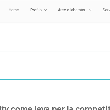
Home
Profilo
Aree e laboratori
Serv
ty come leva per la competiti