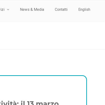
izi
News & Media
Contatti
English
vità: il 13 marzo