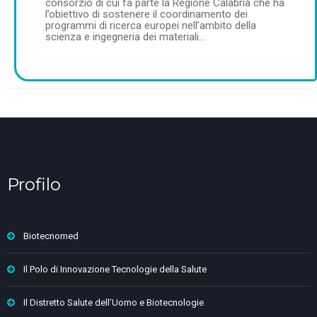
consorzio di cui fa parte la Regione Calabria che ha
l’obiettivo di sostenere il coordinamento dei
programmi di ricerca europei nell’ambito della
scienza e ingegneria dei materiali…
Profilo
Biotecnomed
Il Polo di Innovazione Tecnologie della Salute
Il Distretto Salute dell’Uomo e Biotecnologie