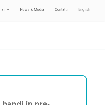
izi
News & Media
Contatti
English
 bandi in pre-